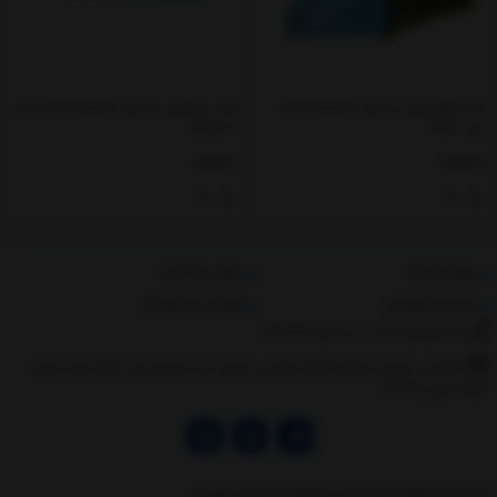
چادر کوهنوردی دو نفره GoOutdoors
چادر مسافرتی 6 نفره GoOutdoors مدل
مدل Rio2
Sierra-6
ناموجود
ناموجود
روش ارسال
روش پرداخت
حریم خصوصی
قوانین و مقررات
09373335200
/
02166575263
نشانی: تهران، خیابان کارگر جنوبی، پایین تر از میدان حر، مرکز خرید صبا،
طبقه اول، پلاک ۲۱
از تخفیف‌ها و جدیدترین‌های ما باخبر شوید