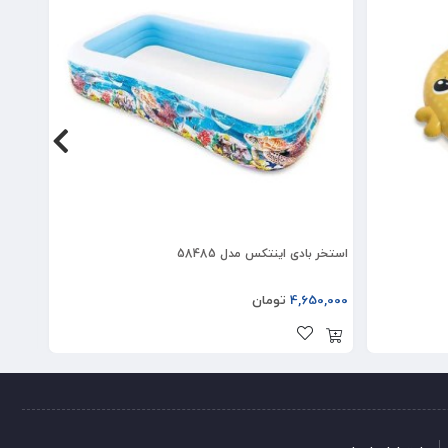
استخر بادی اینتکس مدل 58485
استخر ب
4,650,000
تومان
5,000