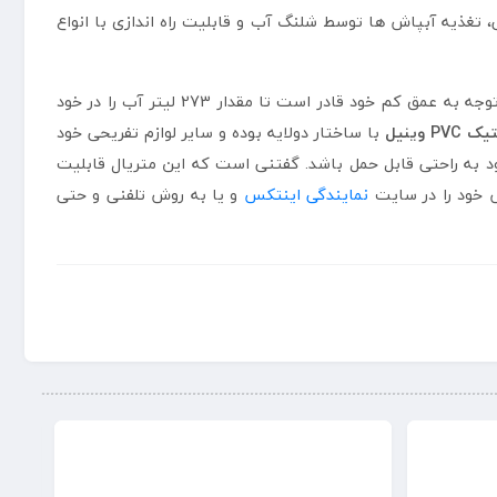
تغذیه آبپاش ها توسط شلنگ آب و قابلیت راه اندازی با انواع
ابعاد راه اندازی شده استخر بادی با اسباب بازی برابر با (طول: 280 سانتی متر، عرض: 257 سنتی متر، ارتفاع: 87 سانتی متر) بوده و با توجه به عمق کم خود قادر است تا مقدار 273 لیتر آب را در خود
PV وینیل
با ساختار دولایه بوده و سایر لوازم تفریحی خود
مع کردن آنها، حجم بسیار کمی به خود بگیرد تا در نتجیه با توجه به وزن بسته بندی 11.7 کیلوگرمی خود به راحتی قابل حمل باشد. گفتنی است که این متریال قابلیت
 خود را در سایت
نمایندگی اینتکس
و یا به روش تلفنی و حتی