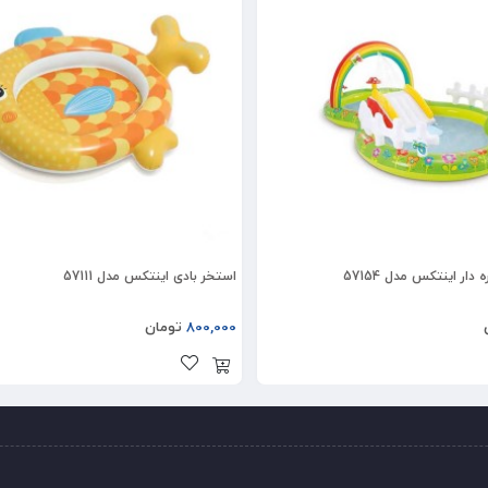
ار اینتکس مدل 57154
استخر بادی اینتکس مدل 57111
800,000
تومان