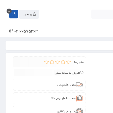
0
پروفایل
02166575263
امتیاز ها :
افزودن به علاقه مندی
تحویل اکسپرس
ضمانت اصل بودن کالا
پشتیبانی آنلاین