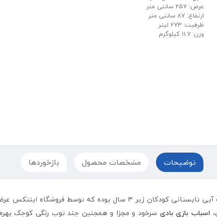
عرض: 257 سانتی متر
ارتفاع: 87 سانتی متر
ظرفیت: 273 لیتر
وزن: 11.7 کیلوگرم
توضیحات
مشخصات محصول
بازخوردها
آبپاش و سرسره دار بست وی مناسب برای تفریحات آبی تابستانی کودکان
،
اسباب بازی بادی
سرخود و مجزا و همچنین چند توپ رنگی کوچک بهره م