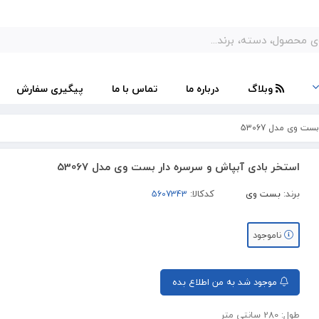
وبلاگ
درباره ما
تماس با ما
پیگیری سفارش
 وی مدل 53067
استخر بادی آبپاش و سرسره دار بست وی مدل 53067
برند:
بست وی
کدکالا:
ناموجود
موجود شد به من اطلاع بده
طول: 280 سانتی متر