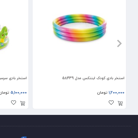
استخر بادی کودک اینتکس مدل 58439
استخر بادی سرسره د
1,200,000
تومان
5,100,000
تومان