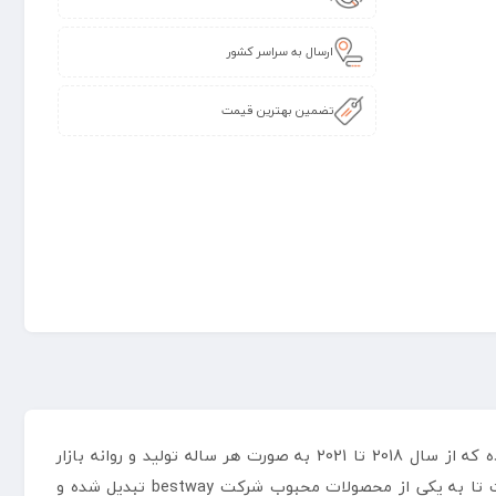
ارسال به سراسر کشور
تضمین بهترین قیمت
یک نفره بست وی مدل 67556 یکی از جذاب ترین و منحصر به فرد ترین تشک بادی های تولید شده ی شرکت بست وی بوده که از سال 2018 تا 2021 به صورت هر ساله تولید و روانه بازار
گردیده است. این تشک بادی 1 نفره به دلیل طراحی بسیار زیبا و ساده ای که دارد و همینطور کیفیت بدنه و دوام خوب آن توانسته است تا به یکی از محصولات محبوب شرکت bestway تبدیل شده و