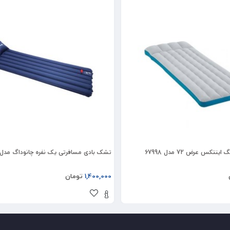
کس عرض 72 مدل 67998
تشک بادی مسافرتی یک نفره چانوداگ مدل FX8602
1,400,000
تومان