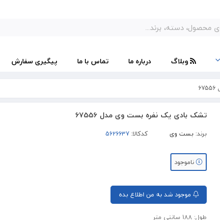
وبلاگ
درباره ما
تماس با ما
پیگیری سفارش
6
تشک بادی یک نفره بست وی مدل 67556
برند:
بست وی
کدکالا:
ناموجود
موجود شد به من اطلاع بده
طول: 188 سانتی متر