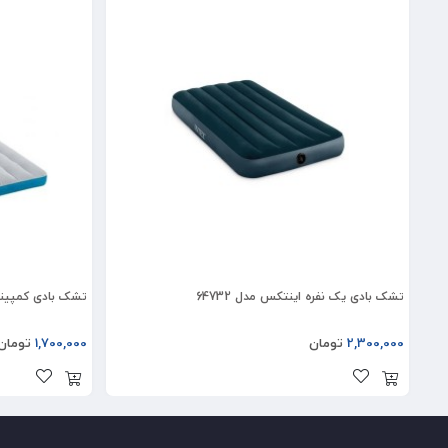
تشک بادی یک نفره اینتکس مدل 64732
تشک بادی کمپینگ اینت
2,300,000
تومان
1,700,000
تومان