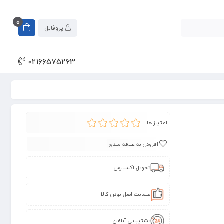
0
پروفایل
02166575263
امتیاز ها :
افزودن به علاقه مندی
تحویل اکسپرس
ضمانت اصل بودن کالا
پشتیبانی آنلاین