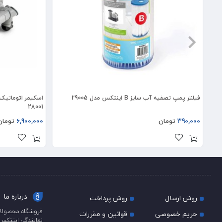
فیلتر پمپ تصفیه آب سایز B اینتکس مدل 29005
اسکیمر اتوماتی
28001
390,000
تومان
6,900,000
تومان
درباره ما
روش ارسال
روش پرداخت
فروشگاه محصولات
حریم خصوصی
قوانین و مقررات