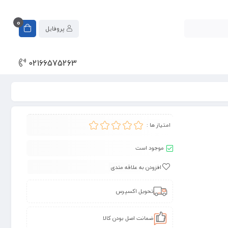
0
پروفایل
02166575263
امتیاز ها :
موجود است
افزودن به علاقه مندی
تحویل اکسپرس
ضمانت اصل بودن کالا