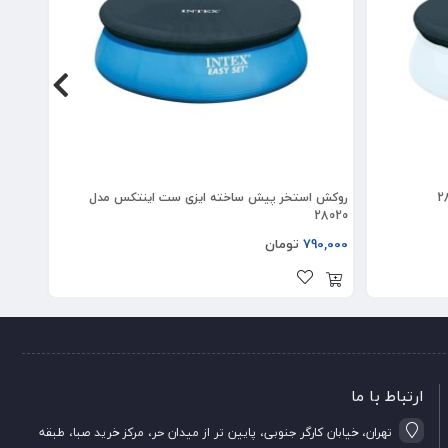
روکش استخر پیش ساخته ایزی ست اینتکس مدل
کاور ا
28020
790,000
تومان
00,000
ارتباط با ما
تهران، خیابان کارگر جنوبی، پایین تر از میدان حر، مرکز خرید صبا، طبقه