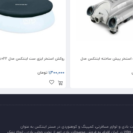
ک استخر پیش ساخته اینتکس مدل
روکش استخر ایزی ست اینتکس مدل 28022
1,300,000
تومان
 بادی و لوازم مسافرتی، کمپینگ و کوهنوردی در مستر اینتکس به عنوان
نمایندگی اینتکس intex در ایران اقدام به فروش محصولات بادی اعم از تخت خواب بادی ، انواع تشک