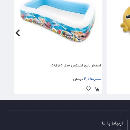
استخر بادی اینتکس مدل 58485
استخر ب
4,650,000
تومان
5,000
ارتباط با ما