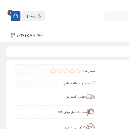
0
پروفایل
02166575263
امتیاز ها :
افزودن به علاقه مندی
تحویل اکسپرس
ضمانت اصل بودن کالا
پشتیبانی آنلاین