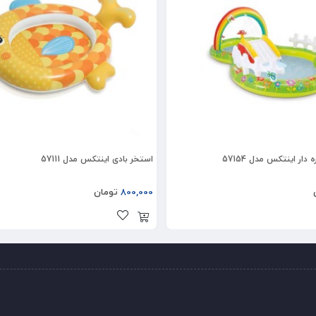
ار اینتکس مدل 57154
استخر بادی اینتکس مدل 57111
800,000
تومان