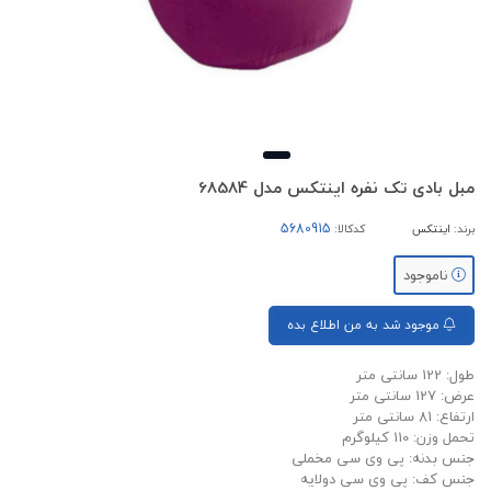
مبل بادی تک نفره اینتکس مدل 68584
برند:
اینتکس
کدکالا:
ناموجود
موجود شد به من اطلاع بده
طول: 122 سانتی متر
عرض: 127 سانتی متر
ارتفاع: 81 سانتی متر
تحمل وزن: 110 کیلوگرم
جنس بدنه: پی وی سی مخملی
جنس کف: پی وی سی دولایه