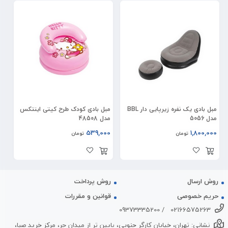
مبل بادی یک نفره زیرپایی دار BBL
مبل بادی کودک طرح کیتی اینتکس
مدل 5056
مدل 48508
539,000
1,800,000
تومان
تومان
روش ارسال
روش پرداخت
حریم خصوصی
قوانین و مقررات
09373335200
/
02166575263
نشانی: تهران، خیابان کارگر جنوبی، پایین تر از میدان حر، مرکز خرید صبا،