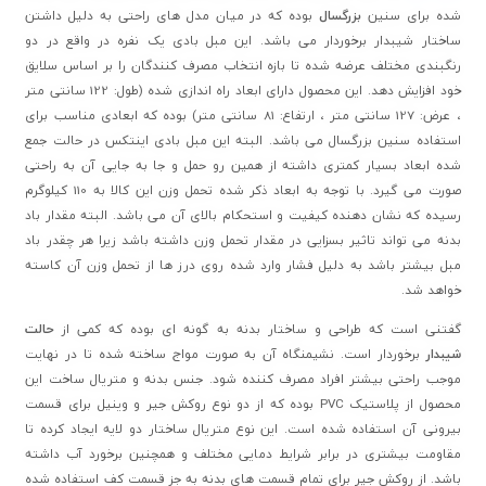
شده برای سنین
بزرگسال
بوده که در میان مدل های راحتی به دلیل داشتن
ساختار شیبدار برخوردار می باشد. این مبل بادی یک نفره در واقع در دو
رنگبندی مختلف عرضه شده تا بازه انتخاب مصرف کنندگان را بر اساس سلایق
خود افزایش دهد. این محصول دارای ابعاد راه اندازی شده (طول: 122 سانتی متر
، عرض: 127 سانتی متر ، ارتفاع: 81 سانتی متر) بوده که ابعادی مناسب برای
استفاده سنین بزرگسال می باشد. البته این مبل بادی اینتکس در حالت جمع
شده ابعاد بسیار کمتری داشته از همین رو حمل و جا به جایی آن به راحتی
صورت می گیرد. با توجه به ابعاد ذکر شده تحمل وزن این کالا به 110 کیلوگرم
رسیده که نشان دهنده کیفیت و استحکام بالای آن می باشد. البته مقدار باد
بدنه می تواند تاثیر بسزایی در مقدار تحمل وزن داشته باشد زیرا هر چقدر باد
مبل بیشتر باشد به دلیل فشار وارد شده روی درز ها از تحمل وزن آن کاسته
خواهد شد.
گفتنی است که طراحی و ساختار بدنه به گونه ای بوده که کمی از
حالت
شیبدار
برخوردار است. نشیمنگاه آن به صورت مواج ساخته شده تا در نهایت
موجب راحتی بیشتر افراد مصرف کننده شود. جنس بدنه و متریال ساخت این
محصول از پلاستیک PVC بوده که از دو نوع روکش جیر و وینیل برای قسمت
بیرونی آن استفاده شده است. این نوع متریال ساختار دو لایه ایجاد کرده تا
مقاومت بیشتری در برابر شرایط دمایی مختلف و همچنین برخورد آب داشته
باشد. از روکش جیر برای تمام قسمت های بدنه به جز قسمت کف استفاده شده