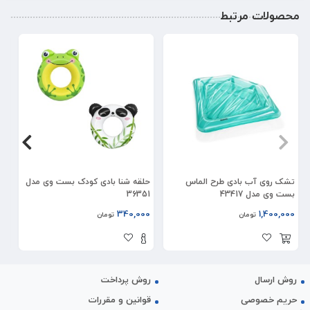
محصولات مرتبط
تشک روی آب بادی طرح الماس
حلقه شنا بادی کودک بست وی مدل
تش
بست وی مدل 43417
36351
50
00
340,000
1,400,000
تومان
تومان
روش ارسال
روش پرداخت
حریم خصوصی
قوانین و مقررات