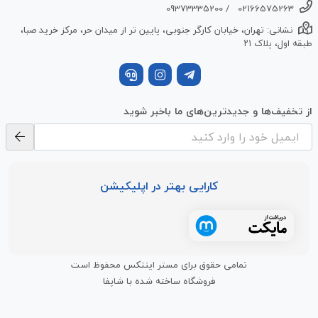
09373335200
/
02166575263
نشانی: تهران، خیابان کارگر جنوبی، پایین تر از میدان حر، مرکز خرید صبا،
طبقه اول، پلاک ۲۱
از تخفیف‌ها و جدیدترین‌های ما باخبر شوید
کارایی بهتر در اپلیکیشن
تمامی حقوق برای مستر اینتکس محفوظ است
فروشگاه ساخته شده با شاپفا