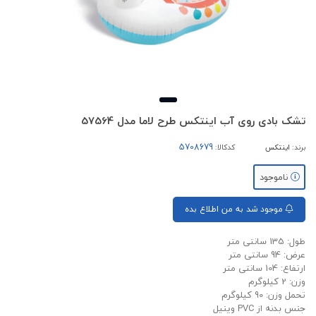
تشک بادی روی آب اینتکس طرح لاما مدل 57564
برند:
اینتکس
کدکالا:
ناموجود
موجود شد به من اطلاع بده
طول: 135 سانتی متر
عرض: 94 سانتی متر
ارتفاع: 104 سانتی متر
وزن: 2 کیلوگرم
تحمل وزن: 90 کیلوگرم
جنس بدنه از PVC وینیل