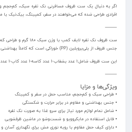
افرادی طراحی شده که می‌خواهند در سفر، کمپینگ، پیک‌نیک یا محل 
⸻
ست ظروف تک نفره لایف کمپ با وزن سبک ۱۸۰ گرم و طراحی کم‌حجم، به راحتی در کوله‌پشتی یا کیف سفری جای می‌گیرد.
جنس ظروف از پلی‌پروپلین (PP) خوراکی است که کاملاً بهداشتی و مقاوم در برابر حرارت و ضربه می‌باشد. بنابراین می‌توانید بدون نگرانی از آن برای سرو غذاهای گرم یا سرد استفاده کنید.
این ست ظروف شامل:1 عدد بشقاب-1 عدد کاسه-1 عدد کاپ-1 عدد کارد-1 عدد قاشق-1 عدد چنگال می باشد.
⸻
ویژگی‌ها و مزایا
• طراحی سبک و کم‌حجم، مناسب حمل در سفر و کمپینگ
• جنس بهداشتی و مقاوم در برابر حرارت و شکستگی
• شامل تمام لوازم مورد نیاز برای سرو غذا به صورت تک نفره
• قابل استفاده در مایکروویو و شست‌وشو در ماشین ظرفشویی
• دارای کیف حمل مقاوم با رویه توری مش برای نگهداری آسان و