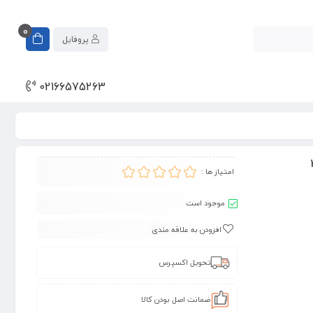
0
پروفایل
02166575263
امتیاز ها :
موجود است
افزودن به علاقه مندی
تحویل اکسپرس
ضمانت اصل بودن کالا