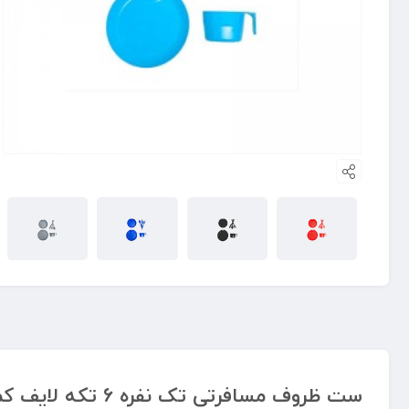
ست ظروف مسافرتی تک نفره 6 تکه لایف کمپ با لیوان کد 45802 | سبک، مقاوم و کاربردی برای سفر