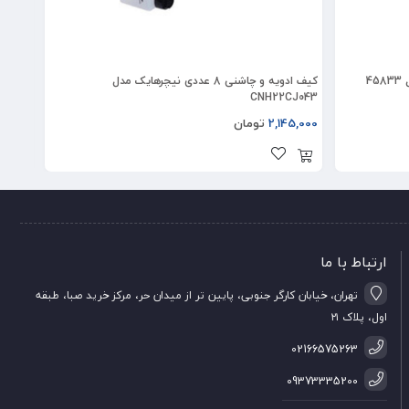
کیف ادویه و چاشنی 8 عددی نیچرهایک مدل
ست چاق
CNH22CJ043
2,145,000
تومان
0,000
ارتباط با ما
تهران، خیابان کارگر جنوبی، پایین تر از میدان حر، مرکز خرید صبا، طبقه
اول، پلاک ۲۱
02166575263
09373335200