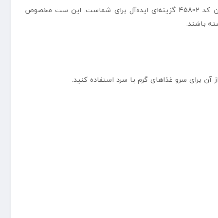
اگر به دنبال یک ست ظروف مسافرتی تک نفره سبک، کم‌حجم و مقاوم هستید، ست ظروف مسافرتی تک نفره 6 تکه لایف کمپ با لیوان کد 45802 گزینه‌ای ایده‌آل برای شماست. این ست مخصوص
ته باشند.