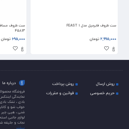
ست ظروف فایرمپل مدل FEAST 1
ست ظروف مسافرتی
45813
2,995,000
تومان
695,000
تومان
درباره ما
روش ارسال
روش پرداخت
فروشگاه محصولات
حریم خصوصی
قوانین و مقررات
بادی ، تشک بادی 
خواب شو و کاناپه
شنی ، هپی چیر و 
لوازم جانبی استخ
نجات و جلیقه شن
بیشتر