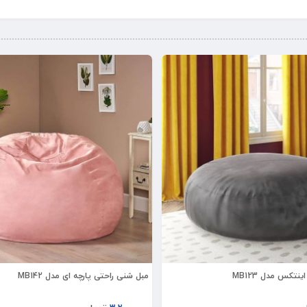
نتکس مدل MB123
مبل شنی راحتی پارچه ای مدل MB142