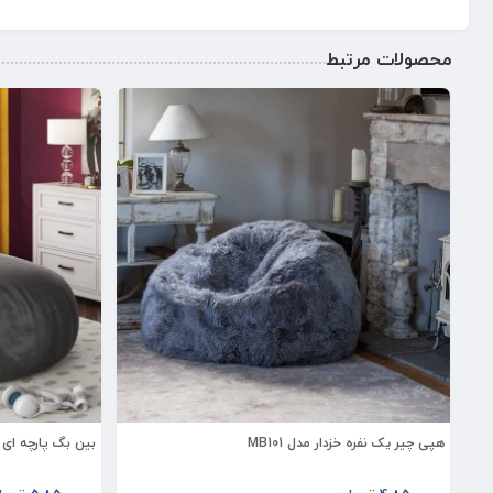
محصولات مرتبط
هپی چیر یک نفره خزدار مدل MB101
بین بگ پارچه ای ای