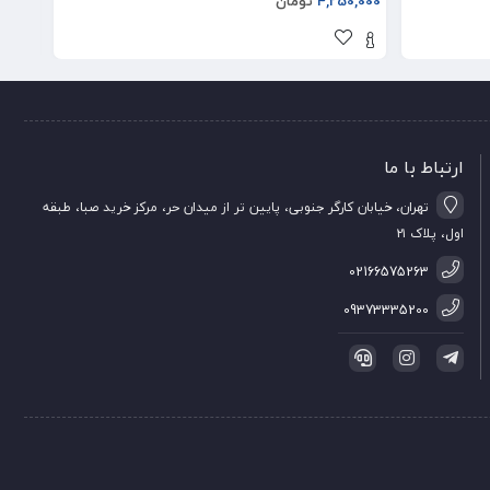
4,250,000
تومان
0,000
ارتباط با ما
تهران، خیابان کارگر جنوبی، پایین تر از میدان حر، مرکز خرید صبا، طبقه
اول، پلاک ۲۱
02166575263
09373335200