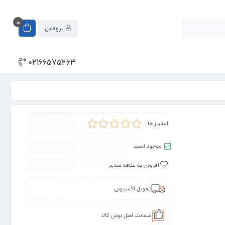
0
پروفایل
02166575263
امتیاز ها :
موجود است
افزودن به علاقه مندی
تحویل اکسپرس
ضمانت اصل بودن کالا