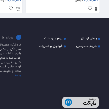
4,850,000
تومان
5,850,000
توما
درباره ما
روش ارسال
روش پرداخت
فروشگاه محصولات
حریم خصوصی
قوانین و مقررات
بادی ، تشک بادی 
خواب شو و کاناپه
شنی ، هپی چیر و 
لوازم جانبی استخ
نجات و جلیقه شن
بیشتر