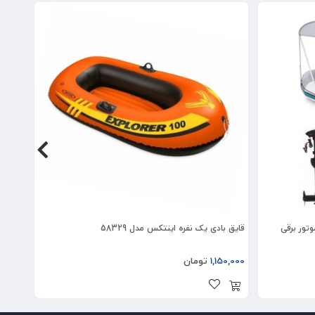
قایق بادی یک نفره اینتکس مدل 58329
قایق بادی چلنج
1,150,000
تومان
0,000