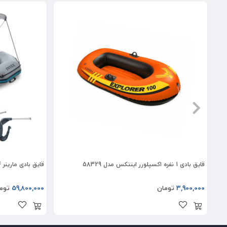
قایق بادی 1 نفره اکسپلورر اینتکس مدل 58329
قایق بادی مارینر 4 اینتکس با موتور برقی و سایه بان
3,900,000
تومان
59,800,000
توم