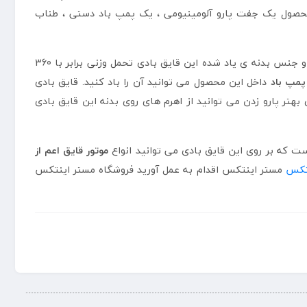
محصول یک جفت پارو آلومینیومی ، یک پمپ باد دستی ، طناب
ابعاد این محصول برابر است با 295 سانتی متر به طول ، 137 سانتی متربه عرض وارتفاعی برابر با 43 سانتی متر دارد با توجه به ابعاد و جنس بدنه ی یاد شده این قایق بادی تحمل وزنی برابر با 360
پمپ باد
داخل این محصول می توانید آن را باد کنید. قایق بادی
ای بهتر پارو زدن می توانید از اهرم های روی بدنه این قایق بادی
 که بر روی این قایق بادی می توانید انواع
موتور قایق اعم از
نتکس
مستر اینتکس اقدام به عمل آورید فروشگاه مستر اینتکس