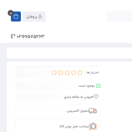
0
پروفایل
02166575263
امتیاز ها :
موجود است
افزودن به علاقه مندی
تحویل اکسپرس
ضمانت اصل بودن کالا