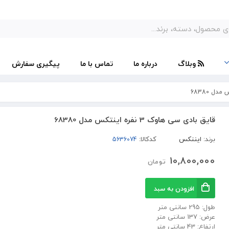
وبلاگ
درباره ما
تماس با ما
پیگیری سفارش
قایق بادی سی هاوک 3 نفره اینتکس مدل 68380
برند:
اینتکس
کدکالا:
10,800,000
تومان
افزودن به سبد
طول: 295 سانتی متر
عرض: 137 سانتی متر
ارتفاع: 43 سانتی متر