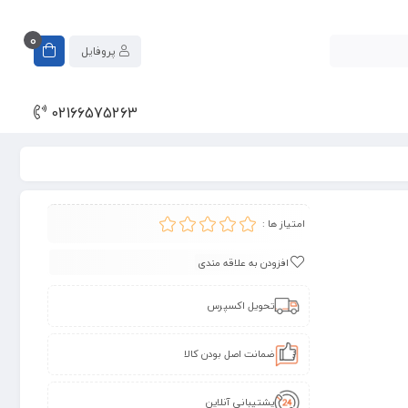
0
پروفایل
02166575263
امتیاز ها :
افزودن به علاقه مندی
تحویل اکسپرس
ضمانت اصل بودن کالا
پشتیبانی آنلاین