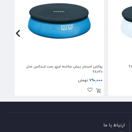
روکش استخر پیش ساخته ایزی ست اینتکس مدل
کاور ا
28020
790,000
تومان
00,000
ارتباط با ما