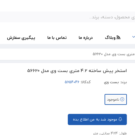
وبلاگ
درباره ما
تماس با ما
پیگیری سفارش
استخر پیش ساخته 4.2 متری بست وی مدل 56620
برند:
بست وی
کدکالا:
ناموجود
موجود شد به من اطلاع بده
طول: 424 سانتی متر