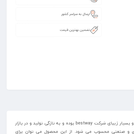
ارسال به سراسر کشور
تضمین بهترین قیمت
4.2 متری بست وی مدل 56620 یک استخر پیش ساخته بیضی شکل می باشد که از سری محصولات منحصر به فرد و بسیار زیبای شرکت bestway بوده و به تازگی تولید و در بازار
اری و صنعتی محسوب می شود. از این محصول می توان برای