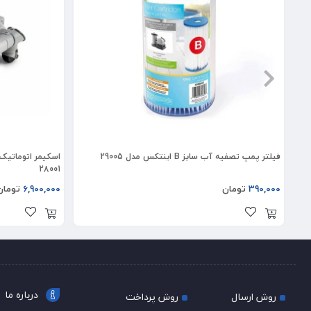
فیلتر پمپ تصفیه آب سایز B اینتکس مدل 29005
اسکیمر اتوماتی
28001
390,000
تومان
6,900,000
تومان
درباره ما
روش ارسال
روش پرداخت