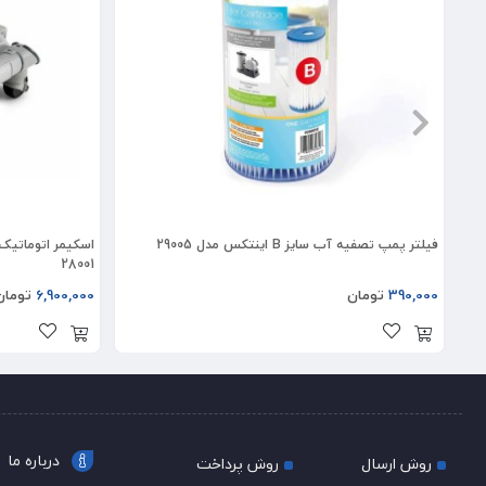
فیلتر پمپ تصفیه آب سایز B اینتکس مدل 29005
اسکیمر اتوماتی
28001
390,000
تومان
6,900,000
تومان
درباره ما
روش ارسال
روش پرداخت