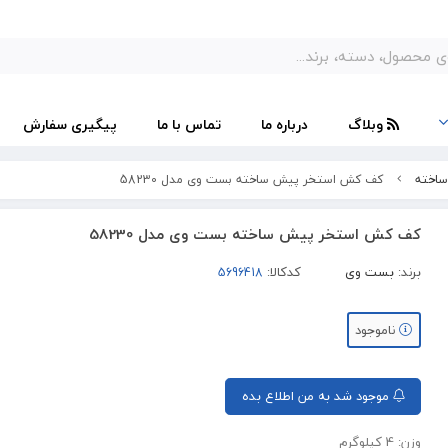
وبلاگ
درباره ما
تماس با ما
پیگیری سفارش
ساخته
کف کش استخر پیش ساخته بست وی مدل 58230
کف کش استخر پیش ساخته بست وی مدل 58230
برند:
بست وی
کدکالا:
ناموجود
موجود شد به من اطلاع بده
وزن: 4 کیلوگرم