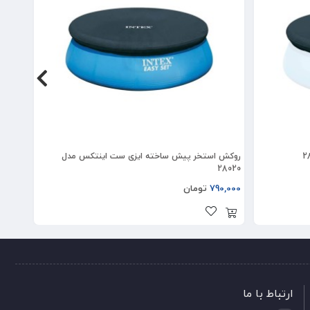
روکش استخر پیش ساخته ایزی ست اینتکس مدل
کاور ا
28020
790,000
تومان
00,000
ارتباط با ما