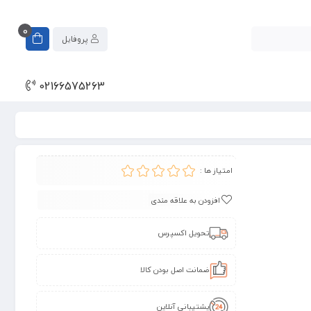
0
پروفایل
02166575263
امتیاز ها :
افزودن به علاقه مندی
تحویل اکسپرس
ضمانت اصل بودن کالا
پشتیبانی آنلاین