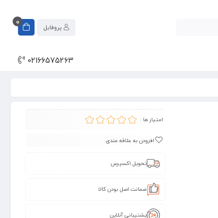
0
پروفایل
02166575263
امتیاز ها :
افزودن به علاقه مندی
تحویل اکسپرس
ضمانت اصل بودن کالا
پشتیبانی آنلاین