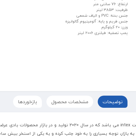
ارتفاع: 76 سانتی متر
ظرفیت: 3853 لیتر
جنس بدنه: PVC و الیاف شمعی
جنس فریم و پایه: آلومینیوم گالوانیزه
وزن: 20 کیلوگرم
پمپ تصفیه: فیلتری 2006 لیتر
توضیحات
مشخصات محصول
بازخوردها
3 متری اینتکس یکی از سری تولیدات شرکت intex می باشد که د
به بازار، توجه بسیاری را به خود جلب کرده و به یکی از استخر پیش س