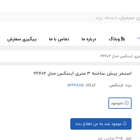
وبلاگ
درباره ما
تماس با ما
پیگیری سفارش
استخر پیش ساخته 3 متری اینتکس مدل 26702
برند:
اینتکس
کدکالا:
ناموجود
موجود شد به من اطلاع بده
قطر: 305 سانتی متر