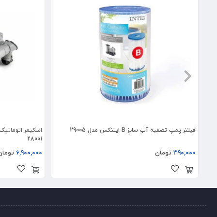
فیلتر پمپ تصفیه آب سایز B اینتکس مدل 29005
اسکیمر اتوماتی
28001
390,000
تومان
6,900,000
تومان