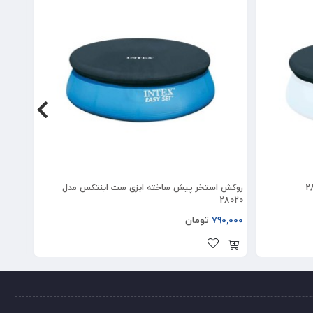
روکش استخر پیش ساخته ایزی ست اینتکس مدل
کاور ا
28020
790,000
تومان
00,000